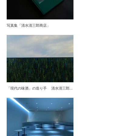
写真集「清水清三郎商店」
「現代の味酒」の造り手 清水清三郎商店様 作品設置